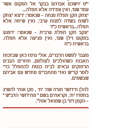
י"ט 'וישכם אברהם בבקר אל המקום אשר
עמד שם', ואין עמידה אלא תפלה...
יצחק תקן תפלת מנחה - שנאמר: 'ויצא יצחק
לשוח בשדה לפנות ערב', ואין שיחה אלא
תפלה...בראשית כ"ד
יעקב תקן תפלת ערבית - שנאמר: 'ויפגע
במקום וילן שם', ואין פגיעה אלא תפלה.
בראשית כ"ח
מעבר לפשט הדברים, אולי נרמז כאן שבזכות
האבות כשהולכים לעולמם, חוזרים הבנים
הרחוקים ובאים לבית כנסת להתפלל כדי
לומר קדיש ואזי מתחברים מחדש עם אביהם
שבשמים.
להלן חידושי תורה שה' ית' , חנן אותי להשיג
בחסדו ית‘, וקראתים בשם " מחידושי הדב"ש "
- הקטן דוד בן שמואל אטלי.