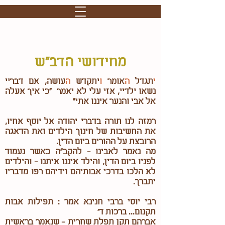
מחידושי הדב"ש
י
תגדל
ה
אומר
ו
יתקדש
ה
עושה, אם דבריי
נשאו ילדיי, אזי עלי לא יאמר "כי איך אעלה
אל אבי והנער איננו אתי"
רמזה לנו תורה בדברי יהודה אל יוסף אחיו,
את החשיבות של חינוך הילדים ואת הדאגה
הרובצת על ההורים ביום הדין.
מה נאמר לאבינו - להקב“ה כאשר נעמוד
לפניו ביום הדין, והילד איננו איתנו - והילדים
לא הלכו בדרכי אבותיהם וידיהם רפו מדבריו
יתברך.
רבי יוסי ברבי חנינא אמר : תפילות אבות
תקנום... ברכות ד'
אברהם תקן תפלת שחרית - שנאמר בראשית