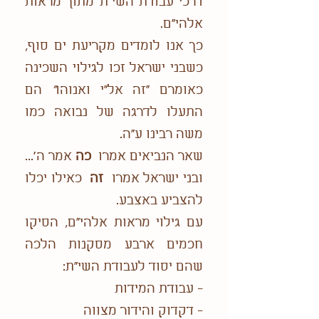
דרכי עבודת השי"ת מתוך מראות
אלהי"ם.
כך אנו לומדים מקריעת ים סוף,
כשבני ישראל זכו לגילוי השכינה
כאומרם "זה אל"י ואנוהו
"
הם
התעלו לדרגה של נבואה כמו
משה רבינו ע"ה.
שאר הנביאים אמרו
כה
אמר ה'...
ובני ישראל אמרו
זה
כאילו יכלו
להצביע באצבע.
עם גילוי מראות אלהי"ם, הסיקו
חכמים ארבע מסקנות הלכה
שהם יסוד לעבודת השי"ת:
- עבודת המידות
- דקדוק והידור מצווה