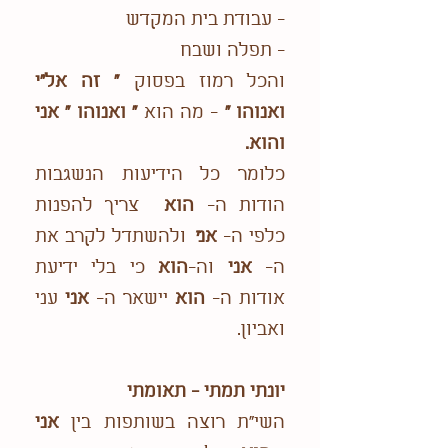
- עבודת בית המקדש
- תפלה ושבח
והכל רמוז בפסוק
" זה אל"י
ואנוהו "
- מה הוא
" ואנוהו
" אני
והוא.
כלומר כל הידיעות הנשגבות
הודות ה-
הוא
צריך להפנות
כלפי ה-
אנ
י
ולהשתדל לקרב את
ה-
אני
וה-
הוא
כי בלי ידיעת
אודות ה-
הוא
יישאר ה-
אני
עני
ואביון.
יונתי תמתי - תאומתי
השי"ת רוצה בשותפות בין
אני