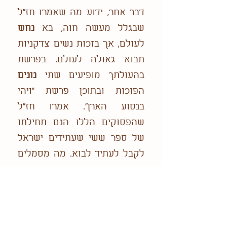
דבר אחר, ידוע מה שאמרו חז"ל
שבגלל מעשה חוה, בא
נחש
לעולם, אך בזכות נשים צדקניות
תבוא גאולה לעולם. בפרשת
בהעולתך מופיעים שתי
נונים
הפוכות ובתוכן פרשת "ויהי
בנסוע הארן". אמרו חז"ל
שהפסוקים הללו הנם תחילתו
של ספר ששי שעתידים ישראל
לקבל לעתיד לבוא. מה מסמלים
אותן הנונים ההפוכות?
נראה לי בס"ד לפרש שה
נ
היא
תחילתה של מילה נחש, אותו