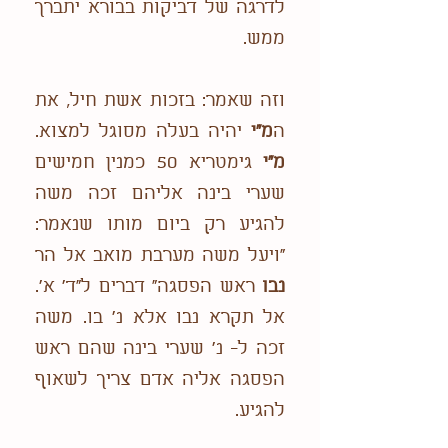
לדרגה של דביקות בבורא יתברך
ממש.
וזה שאמר: בזכות אשת חיל, את
ה
מ"י
יהיה בעלה מסוגל למצוא.
מ"י
גימטריא 50 כמנין חמישים
שערי בינה אליהם זכה משה
להגיע רק ביום מותו שנאמר:
"ויעל משה מערבת מואב אל הר
נבו
ראש הפסגה" דברים ל"ד' א'.
אל תקרא נבו אלא נ' בו. משה
זכה ל- נ' שערי בינה שהם ראש
הפסגה אליה אדם צריך לשאוף
להגיע.