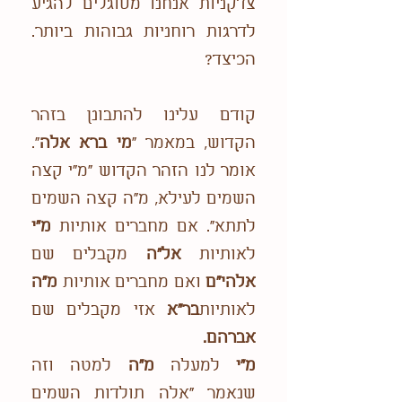
צדקניות אנחנו מסוגלים להגיע
לדרגות רוחניות גבוהות ביותר.
הכיצד?
קודם עלינו להתבונן בזהר
הקדוש, במאמר "
מי ברא אלה
".
אומר לנו הזהר הקדוש "מ"י קצה
השמים לעילא, מ"ה קצה השמים
לתתא". אם מחברים אותיות
מ"י
לאותיות
אל"ה
מקבלים שם
אלהי"ם
ואם מחברים אותיות
מ"ה
לאותיות
בר"א
אזי מקבלים שם
אברהם.
מ"י
למעלה
מ"ה
למטה וזה
שנאמר "אלה תולדות השמים