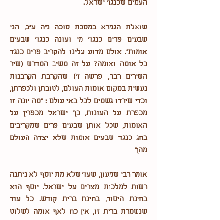
העמים שכנגד ישראל.
שואלת הגמרא במסכת סוכה נ"ה ע"ב, הני
שבעים פרים כנגד מי ועונה כנגד שבעים
אומות". אולם מדוע עלינו להקריב פרים כנגד
כל אומה ואומה? על זה משיב המדרש (שיר
השירים רבה, פרשה ד) שהקרבת הקרבנות
נעשית במקום אומות העולם, לטובתן ולכפרתן,
וכדי שירדו גשמים לכל באי עולם : "מה יונה זו
מכפרת על העונות, כך ישראל מכפרין על
האומות, שכל אותן שבעים פרים שמקריבים
בחג כנגד שבעים אומות שלא יצדה העולם
מהן"
אומר רבי שמעון, שעד שלא מת יוסף לא ניתנה
רשות למלכות מצרים על ישראל. יוסף הוא
בחינת היסוד, בחינת ברית קודש. כל עוד
שנשמרת ברית זו, אין כח לאף אומה לשלוט