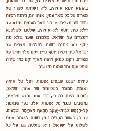
ויקם מלך חדש על מצרים וגו', אמר רבי שמעון,
בההוא יומא אתיהיב ליה רשותא לשרו של
מצרים על כל שאר עמין, אותו יום, ניתנה רשות
לשר של מצרים על כל שאר העמים דתנא עד
דלא מית יוסף לא אתיהיב שלטנו לשלטנא
דמצרים על ישראל, שלמדנו שעד שלא מת
יוסף לא ניתנה רשות למלכות מצרים על
ישראל כיון דמית יוסף כדין ויקם מלך חדש על
מצרים, ויקם, כמאן דהוה מאיך וקם כמי שהיה
שפל וקם זהר שמות ט"ז ע"ב
כידוע ישנם שבעים אומות, ועל כל אומה
ואומה, ממונה בעליונים שר אחד. ישראל,
למרות היות לה רק שר אחד והוא מיכא"ל,
נחשבים כנגד 70 אומות אלו, כפי שנאמר:
כָּל-הַנֶּפֶשׁ לְבֵית-יַעֲקֹב הַבָּאָה מִצְרַיְמָה, שִׁבְעִים.
על כן כאשר הקב"ה נותן רשות לאומה אחת
לשלוט על ישראל, היא שולטת גם על כל