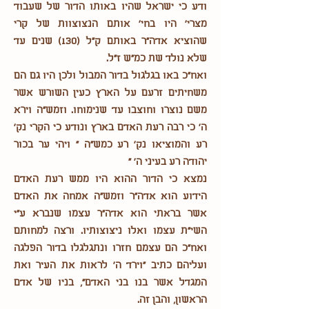
ודע כי ישראל שהיו באותו הדור של שעבוד
מצרי' היו בחי' אותם הנצוצוות של קרי
שהוציא אדה"ר באותם ק"ל (130) שנים עד
שלא נולד שת כמ"ש ז"ל.
ואח"כ באו בגלגול בדור המבול ולכן היו גם הם
משחיתים זרעם על הארץ כעין השורש אשר
משם נוצרו וחוצבו עד שנימוחו. וזמש"ה וירא
ה' כי רבה רעת האדם בארץ ונודע כי הקרי נק'
רע והמוציאו נק' רע כמש"ה " ויהי ער בכור
יהודה רע בעיני ה' "
נמצא כי הדור ההוא היו ממש רעת האדם
הידוע הוא אדה"ר וזמש"ה אמחה את האדם
אשר בראתי הוא אדה"ר עצמו שנברא ע"י
השי"ת עצמו ואלו ניצוצותיו. ורצה למחותם
ואח"כ הם עצמם חזרו ונתגלגלו בדור הפלגה
ועליהם כתיב "וירד ה' לראות את העיר ואת
המגדל אשר בנו בני האדם", בניו של אדם
הראשון, והבן זה.