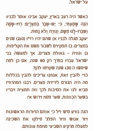
על ישראל.
כאשר היה רעב בארץ, יעקב אבינו אומר לבניו:
הִנֵּה שָׁמַעְתִּי, כִּי יֶשׁ-שֶׁבֶר בְּמִצְרָיִם; רְדוּ-שָׁמָּה
וְשִׁבְרוּ-לָנוּ מִשָּׁם, וְנִחְיֶה וְלֹא נָמוּת.
יעקב מגלה לבניו א) שהם יהיו רד"ו (210) שנים
במצרים. ב) תפקידם לשבור משם את הקליפות.
ג) ונחיה - גאולת מצרים. אך למעשה בני
ישראל עבדו בפרך רק 80 שנה, אם כן למה
שימשו ה 130 שנה שקדמו להן?
כדי להבין זאת, אנחנו צריכים להבין בכללות
מה היה הגורם לירידת מצרים. רבנו המהרח"ו
מביא לנו את הסיבות לכך וזה תמצית דבריו
בשער הכוונות, שער פסח דרוש א':
הנה נודע מ"ש ז"ל כי אותם הדורות הראשונות
דור אנוש ודור הפלג' סילקו את השכינה
למעלה מרקיע השביעי מחמת עונותם.