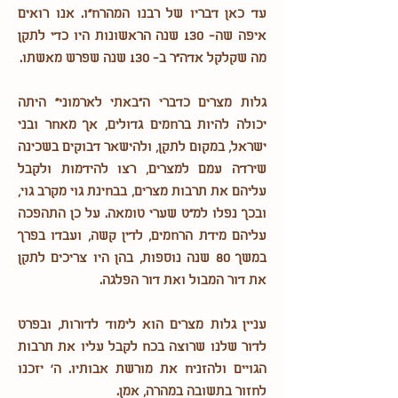
עד כאן דבריו של רבנו המהרח"ו. אנו רואים
איפה שה- 130 שנה הראשונות היו כדי לתקן
מה שקלקל אדה"ר ב- 130 שנה שפרש מאשתו.
גלות מצרים כדברי ה"באתי לארמוני" היתה
יכולה להיות ברחמים גדולים, אך מאחר ובני
ישראל, במקום לתקן, ולהישאר דבוקים בשכינה
שירדה עמם למצרים, רצו להידמות ולקבל
עליהם את תרבות מצרים, בבחינת גוי מקרב גוי,
ובכך נפלו למ"ט שערי טומאה. על כן התהפכה
עליהם מידת הרחמים, לדין קשה, ועבדו בפרך
במשך 80 שנה נוספות, בהן היו צריכים לתקן
את דור המבול ואת דור הפלגה.
עניין גלות מצרים הוא לימוד לדורות, ובפרט
לדור שלנו שרוצה בכח לקבל עליו את תרבות
הגויים ולהזניח את מורשת אבותיו. ה' יזכנו
לחזור בתשובה במהרה, אמן.