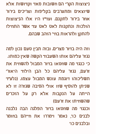
ניצוצות הקרי הם חשובות מאד וקדושות אלא
שיוצאים ומתערבים בקליפות וצריכים בירור
אחר בירור לתקנם. ועד"ז היו אלו הניצוצות
הולכות ונתקנות לאט לאט עד אשר התחילו
להתקן ולהראות בחי' הזהב שבהם.
וזה היה בדור מצרים. ובזה תבין טעם נכון למה
נגזר עליהם אותו השעבוד הקשה שאין כמותו.
כי כנגד מה שחטאו בדור המבול להשחית את
זרעם, נגזר עליהם כל הבן הילוד היאור'
תשליכוהו דוגמת עונש המבול עצמו. (נלע"ד
שניתן להוסיף שזו אולי הסיבה שגזרה זו לא
הייתה על הנקבות אלא רק על הזכרים
שהשחיתו את זרעם)
וכנגד מה שחטאו בדור הפלגה הבה נלבנה
לבנים כו', נאמר וימררו את חייהם בחומר
ובלבנים כו'