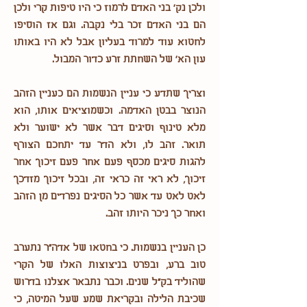
ולכן נק' בני האדם לרמוז כי היו טיפות קרי ולכן
הם בני האדם זכר בלי נקבה. וגם אז הוסיפו
לחטוא עוד למרוד בעליון אבל לא היו באותו
עון הא' של השחתת זרע כדור המבול.
וצריך שתדע כי עניין הנשמות הם כעניין הזהב
הנוצר בבטן האדמה. וכשמוציאים אותו, הוא
מלא טינוף וסיגים דבר אשר לא ישוער ולא
תואר. זהב לו, ולא הדר עד יתחכם הצורף
להגות סיגים מכסף פעם אחר פעם זיכוך אחר
זיכוך, לא ראי זה כראי זה, ובכל זיכוך מזדכך
לאט לאט עד אשר כל הסיגים נפרדים מן הזהב
ואחר כך ניכר היותו זהב.
כן העניין בנשמות. כי בחטאו של אדה"ר נתערב
טוב ברע, ובפרט בניצוצות האלו של הקרי
שהוליד בק"ל שנים. וכבר נתבאר אצלנו בדרוש
שכיבת הלילה ובקריאת שמע שעל המיטה, כי