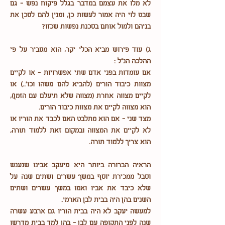
לא מלו את עצמם במדבר בגלל פיקוח נפש - גם
שבט לוי היה אמור לעשות כן, ומנין להם לסכן את
בניהם ולמול אותם בסכנת נפשות שכזו?
ג) עוד פירוש מביא הכלי יקר, הוא מסביר על פי
ההלכה הנ"ל :
אם עומדות בפני אדם שתי אפשרויות - או לקיים
מצוות כיבוד הורים (להביא להם משהו וכו'..) או
לקיים מצווה אחרת (מצווה שלא תיעלם עם הזמן),
הוא מצווה לקיים את מצוות כיבוד הורים.
מצד שני - אם הוא מתלבט האם לכבד את הוריו או
לא לקיים את המצווה ובמקום זאת ללמוד תורה,
הוא צריך ללמוד תורה.
הראיה הברורה ביותר היא מיעקב אבינו שנענש
וסבל ממכירת יוסף במשך עשרים ושתים שנה על
שלא כיבד את אביו ואמו במשך עשרים ושתים
השנים בהן היה בבית לבן הארמי.
למעשה יעקב לא היה בבית הוריו גם ארבע עשרה
שנה לפני התקופה עם לבן - בהן למד בבית מדרשו