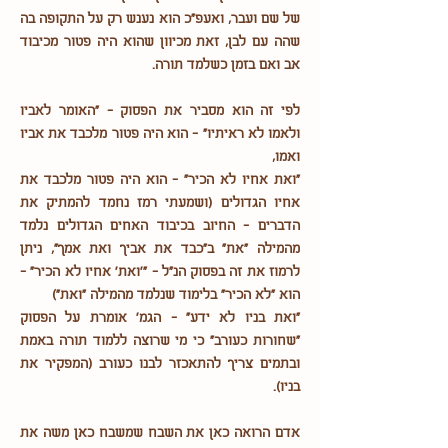
של שם ועבר, ואעפ"כ הוא נענש רק על התקופה בה
שהה עם לבן, זאת מכיוון שהוא היה פטור מכיבוד
אב ואם בזמן כשלמד תורה.
לפי זה הוא מסביר את הפסוק - "האומר לאביו
ולאמו לא ראיתיו" - הוא היה פטור מלכבד את אביו
ואמו,
"ואת אחיו לא הכיר" - הוא היה פטור מלכבד את
אחיו הגדולים (ושמעתי רמז נחמד להמתיק את
הדברים - החיוב בכיבוד האחים הגדולים נלמד
מהמילה "את" ב"כבד את אביך ואת אמך", ניתן
לרמוז את זה בפסוק הנ"ל - "'ואת' אחיו לא הכיר" -
הוא "לא הכיר" בלימוד שנלמד מהמילה "ואת")
"ואת בניו לא ידע" - הגמ' אומרת על הפסוק
"שחורות כעורב" כי מי שרוצה ללמוד תורה באמת
ובתמים צריך להתאכזר לבנו כעורב (המפקיר את
בניו).
אדם הרואה כאן את השבח שמשבח כאן משה את