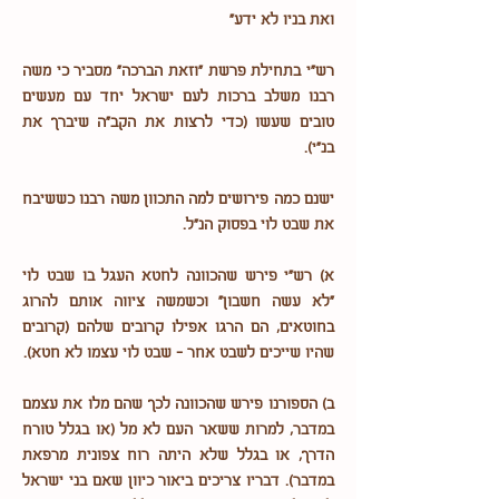
ואת בניו לא ידע"
רש"י בתחילת פרשת "וזאת הברכה" מסביר כי משה
רבנו משלב ברכות לעם ישראל יחד עם מעשים
טובים שעשו (כדי לרצות את הקב"ה שיברך את
בנ"י).
ישנם כמה פירושים למה התכוון משה רבנו כששיבח
את שבט לוי בפסוק הנ"ל.
א) רש"י פירש שהכוונה לחטא העגל בו שבט לוי
"לא עשה חשבון" וכשמשה ציווה אותם להרוג
בחוטאים, הם הרגו אפילו קרובים שלהם (קרובים
שהיו שייכים לשבט אחר - שבט לוי עצמו לא חטא).
ב) הספורנו פירש שהכוונה לכך שהם מלו את עצמם
במדבר, למרות ששאר העם לא מל (או בגלל טורח
הדרך, או בגלל שלא היתה רוח צפונית מרפאת
במדבר). דבריו צריכים ביאור כיוון שאם בני ישראל