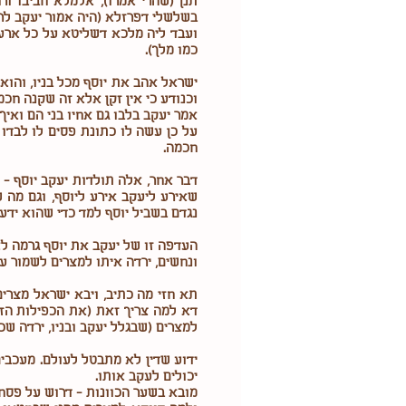
תנן (שהרי אמרו), אלמלא חביבו ור
בשלשלי דפרזלא (היה אמור יעקב לרד
ועבד ליה מלכא דשליטא על כל ארעא 
כמו מלך).
ישראל אהב את יוסף מכל בניו, והוא 
וכנודע כי אין זקן אלא זה שקנה חכמה
אמר יעקב בלבו גם אחיו בני הם ואי
על כן עשה לו כתונת פסים לו לבדו ו
חכמה.
דבר אחר, אלה תולדות יעקב יוסף - 
שאירע ליעקב אירע ליוסף, וגם מה 
נגדם בשביל יוסף למד כדי שהוא ידע
העדפה זו של יעקב את יוסף גרמה לאח
ונחשים, ירדה איתו למצרים לשמור ע
תא חזי מה כתיב, ויבא ישראל מצרים
דא למה צריך זאת (את הכפילות הזא
למצרים (שבגלל יעקב ובניו, ירדה שכי
ידוע שדין לא מתבטל לעולם. מעכבים
יכולים לעקב אותו.
מובא בשער הכוונות - דרוש על פסח, 