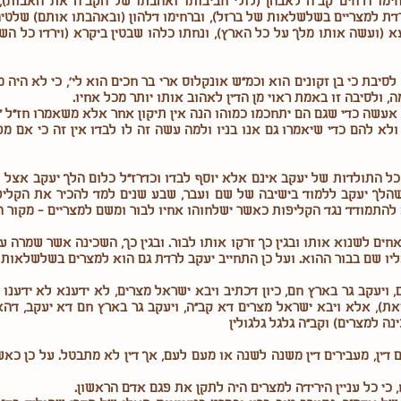
חימו דרחים קב"ה לאבהן (לולי חביבותו ואהבתו של הקב"ה את האבות)
ת למצריים בשלשלאות של ברזל), וברחימו דלהון (ובאהבתו אותם) שלטיה ל
(ועשה אותו מלך על כל הארץ), ונחתו כלהו שבטין ביקרא (וירדו כל השב
לסיבת כי בן זקונים הוא וכמ"ש אונקלוס ארי בר חכים הוא לי', כי לא היה 
, ולסיבה זו באמת ראוי מן הדין לאהוב אותו יותר מכל אחיו.
ך אעשה כדי שגם הם יתחכמו כמוהו הנה אין תיקון אחר אלא משאמרו חז"ל 
לא להם כדי שיאמרו גם אנו בניו ולמה עשה זה לו לבדו אין זה כי אם מפנ
כל התולדות של יעקב אינם אלא יוסף לבדו וכדרז"ל כלום הלך יעקב אצל ל
שהלך יעקב ללמוד בישיבה של שם ועבר, שבע שנים למד להכיר את הקלי
 להתמודד נגד הקליפות כאשר ישלחוהו אחיו לבור ומשם למצריים - מקור ה
ים לשנוא אותו ובגין כך זרקו אותו לבור. ובגין כך, השכינה אשר שמרה על
ליו שם בבור ההוא. ועל כן התחייב יעקב לרדת גם הוא למצרים בשלשלאות ש
, ויעקב גר בארץ חם, כיון דכתיב ויבא ישראל מצרים, לא ידענא לא ידענ
ת), אלא ויבא ישראל מצרים דא קב"ה, ויעקב גר בארץ חם דא יעקב, דהא
נה למצרים) וקב"ה גלגל גלגולין
 דין, מעבירים דין משנה לשנה או מעם לעם, אך דין לא מתבטל. על כן כא
כי כל עניין הירידה למצרים היה לתקן את פגם אדם הראשון.