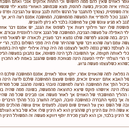
ומר לאחים שאין להם ממה לחשוש וכי התחת אלוקים אנכי ואתם חשבתם
בותיו איזה מכונית, בשעה לוהטת, מצא שבמושב האחורי נמצא ילד שנשכח
ורה משפטית, נצטרך להתגבר על הרגש ולתת לגנב עונש על הגניבה ופר
הגנב נוכל להפריד את המעשה מהמחשבה, המחשבה אמנם רעה היא, אך
נב לא מגיע עונש שכן על מחשבה בלבד לא ניתן להעניש.
שטת שלו יוצר חילוקי דעות איך לשפוט את הגנב, יש אמנם דבר אחד ב
ד האפילה על מעשה הגניבה, המחשבה של הגנב אינה רלוונטית עבורם. 
בים. במה שנוגע לפרשה שלנו נמצא דבר מעניין, לכאורה יש לשאול מדוע
עשה עמם רעה שהוא דבר שקר שההיתר שלו היה מפני השלום בלבד, הרי יכ
עולם? כשרק ננסה לתאר לעצמנו מה היה קורה אילולי יוסף היה בתמונ
י לאותה תקופה. אך התשובה לכך הינה פשוטה, אם נתבונן במעשה הנ"ל 
 הרי הצלתי ילד?! הטענה הינה מגוחכת משום שהגנב באמת לא התכוין 
כשהוא כשלעצמו מעשה גרוע.
ה נפלאה למה שהאחים אמרו, יוסף אומר לאחים, אמנם המחשבה שלכם הי
י של האבא אתם יוצאים זכאים, משום שעצם המחשבה שלכם לרעה הינה
יכול הפך את המחשבה הרעה למחשבה טובה! בשונה מהגנב שכל מטרתו הי
ה הינה איזשהו פוקס שיצא כתוצאה מהמעשה, בשונה ממה שהיה במכיר
ה ההליך המחשבתי של האחים אך לאחר מעשה אנו מבינים שכל מה שהי
אך בסוף התבררה כמחשבה טובה, הקב"ה התערב בכל מהלך הדברים כך
ה של השם ואין על האחים שום טענה. לפעמים אדם עושה מהלכים מסוימ
עשה היה עם היגיון רק שההגיון הוא לא היגיון שלו אלא של בורא העולם ש
יגיון בלבד, וכן הוא לענין מכירת יוסף דווקא מעשה זה המשולל היגיון הי