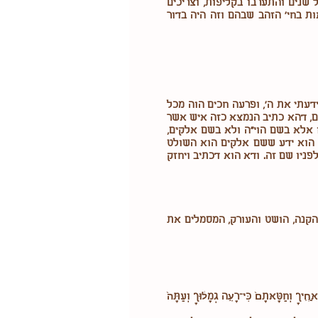
שנים והתערבו בקליפות, וצריכים
ות בחי' הזהב שבהם וזה היה בדור
עתי את ה', ופרעה חכים הוה מכל
ים, דהא כתיב הנמצא כזה איש אשר
 אלא בשם הוי"ה ולא בשם אלקים,
 הוא ידע ששם אלקים הוא השולט
ניו שם זה. ודא הוא דכתיב ויחזק
הקנה, הושט והעורק, המסמלים את
טָּאתָם֙ כִּי־רָעָ֣ה גְמָל֔וּךָ וְעַתָּה֙