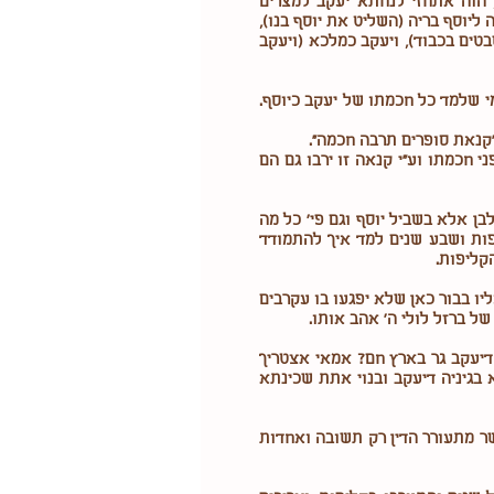
, הוה אתחזי לנחתא יעקב למצרים
יוסף בריה (השליט את יוסף בנו),
טים בכבוד), ויעקב כמלכא (ויעקב
מי שלמד כל חכמתו של יעקב כיוסף.
"קנאת סופרים תרבה חכמה".
י חכמתו וע"י קנאה זו ירבו גם הם
בן אלא בשביל יוסף וגם פי' כל מה
פות ושבע שנים למד איך להתמודד
קליפות.
יו בבור כאן שלא יפגעו בו עקרבים
ל ברזל לולי ה' אהב אותו.
ו דיעקב גר בארץ חם? אמאי אצטריך
 בגיניה דיעקב ובנוי אתת שכינתא
שר מתעורר הדין רק תשובה ואחדות