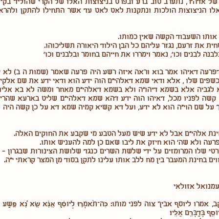
ל אדה"ר, נתערב טוב ברע ובפרט בניצוצות האלו של הקרי שהוליד בק"ל 
ו אלו הניצוצות הולכות ונתקנות לאט לאט עד אשר התחילו להתקן ולהרא
ם אותו השעבוד הקשה שאין כמותו.
ית את זרעם, נגזר עליהם כל הבן הילוד היאורה תשליכוהו.
נה לבנים וכו', נאמר וימררו את חייהם בחומר ובלבנים וכו'
פרעה דאיהו אמר בוא וראה איזה רשע היה פרעה שאמר (שמות ה ב) לא יד
כשפים שלו , אלא ודאי שמא דאלהי"ם הוה ידע הוא ודאי ידע את שם אלק
א לגביה אלא בשמא דיהו"ה ולא בשמא דאלהי"ם מאחר ומשה לא בא אליו
 קשה לפניו מכל, דאיהו הוה ידע דהא שמא דאלהי"ם שליט בארעא שהרי
 על שם הוי"ה הוא לא ידע, ועל דא קשיא קמיה שמא דא על כן קשה היה לפ
ינת אלהי"ם אבל לא ידע שיש מעל הטבע מי שקבע את החוקים האלה.
רעה ולא שה' הוא חיזק את ליבו שאם כן למה להעניש אותו.
י שלו המרומזים על ידי שלשת השרים כנגד שלושת הצינורות שבגרון - 
ם בחינת המעבר בין מח ללב אותו עלינו לתקן בסוד מן המצר קראתי י"ה.
עמנואל אזולאי
 אביך צוה לפני מותו: כֹּֽה־תֹאמְר֣וּ לְיוֹסֵ֗ף אָ֣נָּ֡א שָׂ֣א נָ֠א פֶּ֣שַׁע אַחֶ֤יךָ וְחַ
וֹסֵ֖ף בְּדַבְּרָ֥ם אֵלָֽיו׃