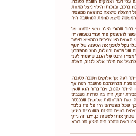
 עלי רעה ואלוקים חשבה לטובה.
 ברכב, ובזכותו הילד ניצל ממוות
ס על ההצלה שיצאה כתוצאה ממעשה
 המעשה שיצא מחמת המחשבה היה
רור שהורי הילד ודאי ישמחו על
אפשר להתעמק עוד ועוד במעשה זה
 האחים היו צריכים להמציא סיפור
לו בקל לטעון את הטענה של יוסף
ה של פרעה והחלום, החל מהפתרון
מצד ההיבט של הגנב שיעמוד לפני
להציל את הילד אלא לגנוב, הצלת
יתה רעה אך אלוקים חשבה לטובה,
 נחשבת מבחינתכם מחשבה רעה אך
יתה לגנוב, דבר ברור הוא שאין
ת יוסף, היה בה סודות נשגבים
ה זאת התרחשות אלוקית שנכנסה
 שכל מעשיהם היו על פיו בלבד
ים בחיים שהינם משוללים היגיון
כוון אותו לעשות כן, דבר זה ניתן
נו ראיה שהכל היה היגיון של בורא