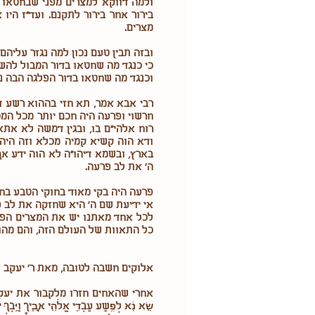
ולמה דווקא למצרים מפני שבחטאו ש
בירור אחר בירור לתקנם. ועד"ז הי
מצרים.
ובזה תבין טעם נכון למה נגזר עליה
כי כנגד מה שחטאו בדור המבול להשח
וכנגד מה שחטאו בדור הפלגה הבה נלב
רבי אבא אמר, תא חזי בההוא רשע ד
חרשוי ופרעה היה חכם יותר מכל המ
רוח אלהי"ם בו, ובגין דמשה לא את
ודא הוה קשיא קמיה מכלא וזה היה
בארץ, ובשמא דיהו"ה לא הוה ידע אך
ה' את לב פרעה.
פרעה היה בקי מאוד בחוקי הטבע בח
אי ידיעת שם ה' היא שחזקה את לב פ
לכל אחד מאתנו יש את המצרים הפרט
כל התאוות של העולם הזה, והם מהווי
אלוקים חשבה לטובה, מאת ר' יעקב 
אחרי שהאחים חזרו מלקבור את יעקב, אמרו ליוסף
שָׂ֣א נָ֔א לְפֶ֥שַׁע עַבְדֵ֖י אֱלֹהֵ֣י אָבִ֑יךָ וַיֵּ֥בְךְּ י