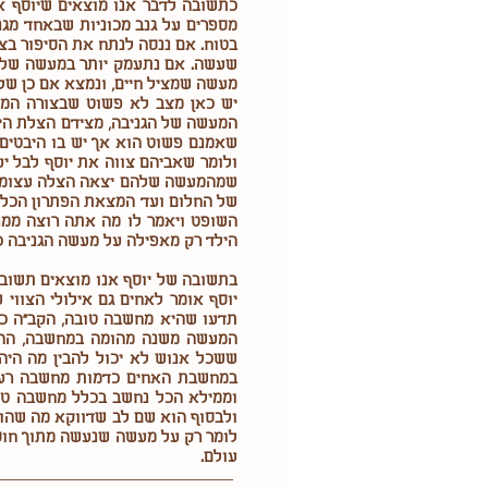
כתשובה לדבר אנו מוצאים שיוסף א
מספרים על גנב מכוניות שבאחד מגנ
בטוח. אם ננסה לנתח את הסיפור בצ
שעשה. אם נתעמק יותר במעשה של 
מעשה שמציל חיים, ונמצא אם כן שלג
יש כאן מצב לא פשוט שבצורה המפו
המעשה של הגניבה, מצידם הצלת היל
שאמנם פשוט הוא אך יש בו היבטים ר
ולומר שאביהם צווה את יוסף לבל י
שמהמעשה שלהם יצאה הצלה עצומה ל
של החלום ועד המצאת הפתרון הכלכל
השופט ויאמר לו מה אתה רוצה ממני
הילד רק מאפילה על מעשה הגניבה 
בתשובה של יוסף אנו מוצאים תשוב
יוסף אומר לאחים גם אילולי הצוו
תדעו שהיא מחשבה טובה, הקב"ה כב
המעשה משנה מהומה במחשבה, ההצל
ששכל אנוש לא יכול להבין מה הי
במחשבת האחים כדמות מחשבה רעה 
וממילא הכל נחשב בכלל מחשבה טוב
ולבסוף הוא שם לב שדווקא מה שהוא 
לומר רק על מעשה שנעשה מתוך חוסר ה
עולם.