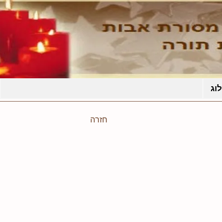
וג
חזרה