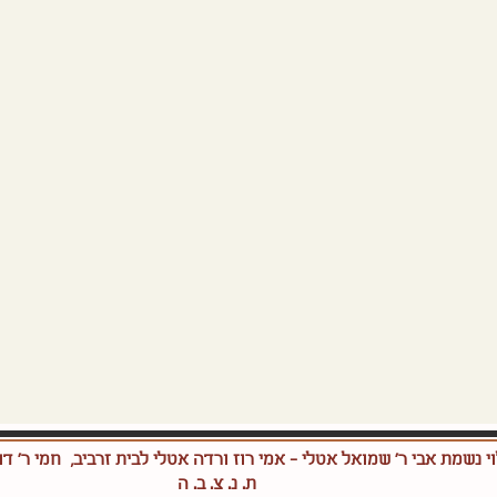
י נשמת אבי ר' שמואל אטלי - אמי רוז ורדה אטלי לבית זרביב, חמי ר' דו
ת. נ. צ. ב. ה