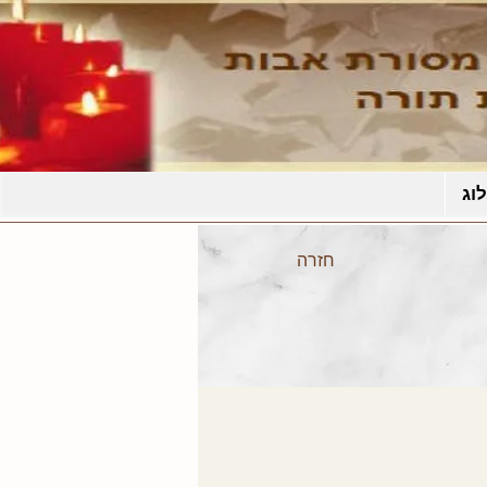
וג
חזרה