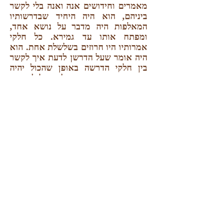
מאמרים וחידושים אנה ואנה בלי לקשר
ביניהם, הוא היה היחיד שבדרשותיו
המאלפות היה מדבר על נושא אחד,
ומפתח אותו עד גמירא. כל חלקי
אמרותיו היו חרוזים בשלשלת אחת. הוא
היה אומר שעל הדרשן לדעת איך לקשר
בין חלקי הדרשה באופן שהכול יהיה
חטיבה אחת, כי הצבור לא יכול להתפזר
במחשבתו, ובתום הדרשה לא יישאר
בידו שום דבר ברור; לפיכך עליו לרכז את
כל העניינים ולאחדם ע"י רעיון עיקרי
העובר כחוט השני בין כל המאמרים
והחידושים.
השפעתו על הציבור - מציאות חן שנהנה
ממנה בעיני הצבור כולו הייתה משותפת
לכל חלקי הקהילה בין בעיני חכמי העיר
ובין בעיני יתר העם. אף אגודת הלוחמים
המוסלמים בקשה ממנו לקבל עליו את
נשיאות חברתם. לא ידוע אם קיבל את
ההצעה. אך זה מראה בעליל שהיה