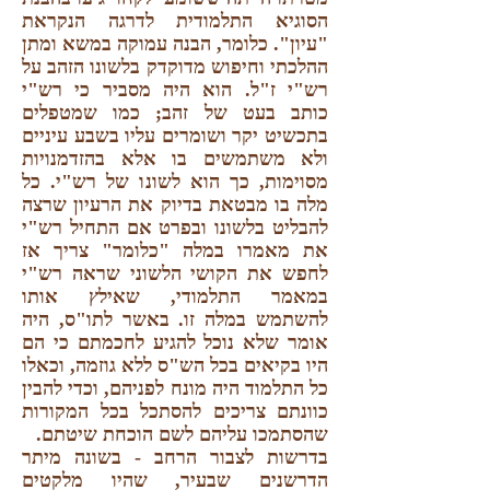
הסוגיא התלמודית לדרגה הנקראת
"עיון". כלומר, הבנה עמוקה במשא ומתן
ההלכתי וחיפוש מדוקדק בלשונו הזהב על
רש"י ז"ל. הוא היה מסביר כי רש"י
כותב בעט של זהב; כמו שמטפלים
בתכשיט יקר ושומרים עליו בשבע עיניים
ולא משתמשים בו אלא בהזדמנויות
מסוימות, כך הוא לשונו של רש"י. כל
מלה בו מבטאת בדיוק את הרעיון שרצה
להבליט בלשונו ובפרט אם התחיל רש"י
את מאמרו במלה "כלומר" צריך אז
לחפש את הקושי הלשוני שראה רש"י
במאמר התלמודי, שאילץ אותו
להשתמש במלה זו. באשר לתו"ס, היה
אומר שלא נוכל להגיע לחכמתם כי הם
היו בקיאים בכל הש"ס ללא גוזמה, וכאלו
כל התלמוד היה מונח לפניהם, וכדי להבין
כוונתם צריכים להסתכל בכל המקורות
שהסתמכו עליהם לשם הוכחת שיטתם.
בדרשות לצבור הרחב - בשונה מיתר
הדרשנים שבעיר, שהיו מלקטים