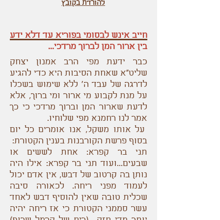
להורדת בקובץ
חייב אינש לבסומי בפוריא עד דלא ידע
בין ארור המן לברוך מרדכי...
כבר ידעת מפי הרב אמנון יצחק
שליט"א שאחת הסיבות היא כדי להגיע
לדרגה של עבד ה' ללא שימוש בשכלו
על מנת לקבוע מי ארור ומי ברוך, אלא
לדעת שארור המן וברוך מרדכי כי כך
אמר לנו רחמנא מפי שלוחיו.
על אותו משקל, אנו אומרים כל יום
בסוף פרשת הקורבנות בענין הקטורת:
תני בר קפרא: אחת לששים או
שבעים...ועוד תני בר קפרא: אילו היה
נותן בה קרטוב של דבש, אין אדם יכול
לעמוד מפני ריחה. לכאורה סיבה
שכלית טובה שאין להוסיף דבש לאחד
עשר סממני הקטורת כי אז ריחה יהיה