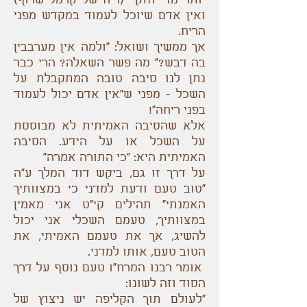
יותר מדי חזק (ריח של קרמל שרוף)
ואין אדם שיוכל לעמוד במקדש מפני
הריח.
אך ממשיך ושואל: "ולמה אין מערבבין
בה דבש?" מה פשר השאלה? הרי כבר
נתן לנו סיבה טובה המתקבלת על
השכל - מפני ש"אין אדם יכול לעמוד
בפני ריחה"!
אלא שהסיבה האמיתית לא מבוססת
על השכל או על הידע. הסיבה
האמיתית היא: ”כי התורה אמרה“
על דרך זו גם, ביקש דוד המלך ע"ה
"טוב טעם ודעת למדני כי במצוותיך
האמנתי" תהילים קי“ט אני מאמין
במצוותיך, טעמם השכלי אני יכול
להשיג, אך את טעמם האמיתי, את
הטוב טעם, אותו למדני.
אומר רבנו המרח"ו טעם נוסף על דרך
הסוד וזה לשונו:
"לעולם תוך הקליפה יש ניצוץ של