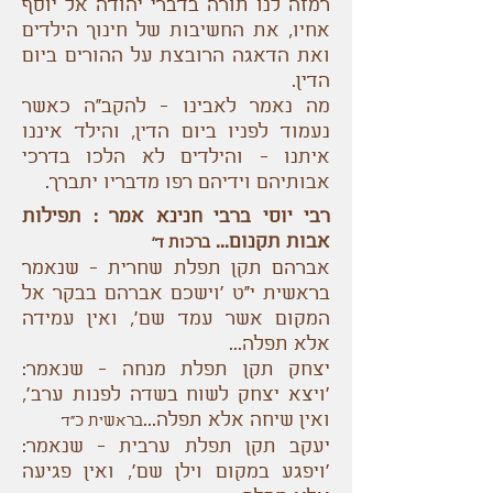
רמזה לנו תורה בדברי יהודה אל יוסף
אחיו, את החשיבות של חינוך הילדים
ואת הדאגה הרובצת על ההורים ביום
הדין.
מה נאמר לאבינו - להקב“ה כאשר
נעמוד לפניו ביום הדין, והילד איננו
איתנו - והילדים לא הלכו בדרכי
אבותיהם וידיהם רפו מדבריו יתברך.
רבי יוסי ברבי חנינא אמר : תפילות
אבות תקנום...
ברכות ד'
אברהם תקן תפלת שחרית - שנאמר
בראשית י"ט 'וישכם אברהם בבקר אל
המקום אשר עמד שם', ואין עמידה
אלא תפלה...
יצחק תקן תפלת מנחה - שנאמר:
'ויצא יצחק לשוח בשדה לפנות ערב',
ואין שיחה אלא תפלה...
בראשית כ"ד
יעקב תקן תפלת ערבית - שנאמר:
'ויפגע במקום וילן שם', ואין פגיעה