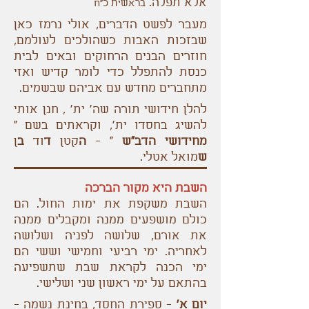
אלא תפלה.
בראשית כ"ח
מעבר לפשט הדברים, אולי נרמז כאן
שבזכות האבות כשהולכים לעולמם,
חוזרים הבנים הרחוקים ובאים לבית
כנסת להתפלל כדי לומר קדיש ואזי
מתחברים מחדש עם אביהם שבשמים.
להלן חידושי תורה שה' ית' , חנן אותי
להשיג בחסדו ית‘, וקראתים בשם "
מחידושי הדב"ש
" -
ה
קטן
ד
וד
ב
ן
ש
מואל
אטלי.
השבת היא מקור הברכה
השבת משקפת את ימות החול. הם
כולם מושפעים ממנה ומקבלים ממנה
את אורם, שלושה לפניה ושלושה
לאחריה. ימי רביעי וחמישי וששי הם
ימי הכנה לקראת שבת שתשפיעה
בהתאם על ימי ראשון שני ושלישי.
יום א'
- ספירת החסד, בחינת נשמה -