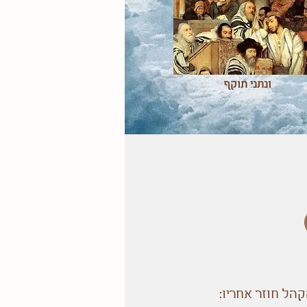
ונתני תוקף
הל חוזר אחריו: